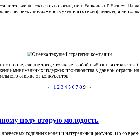
ся не только высокие технологии, но и банковский бизнес. На 
авляет человеку возможность увеличить свои финансы, а не толь
ние и определение того, что являет собой выбранная стратегия
жение минимальных издержек производства в данной отрасли ил
ального отрыва от конкурентов.
←
1
2
3
4
5
6
7
8
9
→
нному полу вторую молодость
на древесных годичных колец и натуральный рисунок. Но со вре